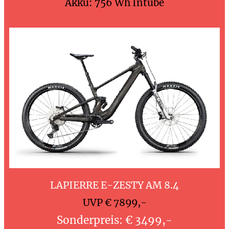
Akku: 756 Wh Intube
LAPIERRE E-ZESTY AM 8.4
UVP € 7899,-
Sonderpreis: € 3499,-