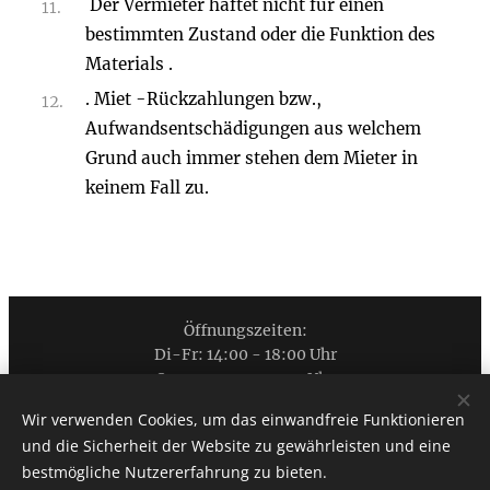
Der Vermieter haftet nicht für einen
bestimmten Zustand oder die Funktion des
Materials .
. Miet -Rückzahlungen bzw.,
Aufwandsentschädigungen aus welchem
Grund auch immer stehen dem Mieter in
keinem Fall zu.
Öffnungszeiten:
Di-Fr: 14:00 - 18:00 Uhr
Sa: 09:00 - 12:00 Uhr
Außerhalb der Öffnungszeiten nach telefonischer
Wir verwenden Cookies, um das einwandfreie Funktionieren
Terminvereinbarung möglich.
und die Sicherheit der Website zu gewährleisten und eine
bestmögliche Nutzererfahrung zu bieten.
E-BIKE
SCHAURAUM
:
SCHULWEG 6 5310 MONDSEE